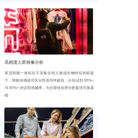
ꀂ
汽车
끙
购物中心
ꀂ
奥特莱斯
ꀂ
购物商场
高精度人群画像分析
ꀂ
百货商城
客流智能一体机在不采集任何人脸或生物特征的前提
끙
公共区域
下，智能传感器可区分性别与年龄段，分别达到 95%+
与 85%+ 的识别准确率，为分群转化率分析提供可靠基
ꀂ
高铁&地铁
础
ꀂ
机场
ꀂ
展博游乐
ꀂ
文旅小镇