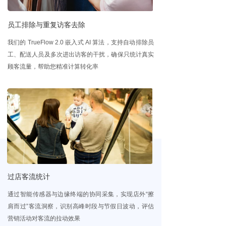
ꀂ
BI平台
员工排除与重复访客去除
ꀂ
智能客流一体机
我们的 TrueFlow 2.0 嵌入式 AI 算法，支持自动排除员
工、配送人员及多次进出访客的干扰，确保只统计真实
ꀂ
公共交通
顾客流量，帮助您精准计算转化率
ꀂ
智能终端
끙
品牌门店
ꀂ
数码家电
ꀂ
时尚品牌
ꀂ
餐饮
过店客流统计
ꀂ
药妆店
通过智能传感器与边缘终端的协同采集，实现店外“擦
肩而过”客流洞察，识别高峰时段与节假日波动，评估
ꀂ
超市
营销活动对客流的拉动效果