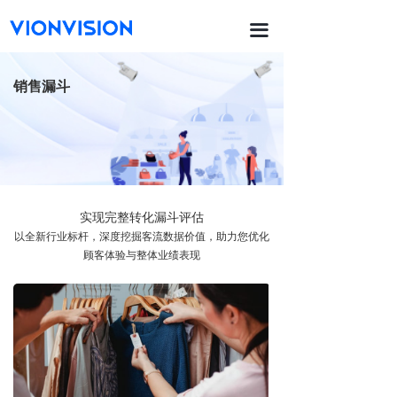
首页
끀
끙
功能与产品
销售漏斗
ꀂ
销售漏斗
ꀂ
热力动线与区域客流
ꀂ
排队管理
实现完整转化漏斗评估
ꀂ
货品货架
以全新行业标杆，深度挖掘客流数据价值，助力您优化
顾客体验与整体业绩表现
ꀂ
场地陈列
ꀂ
员工sop
ꀂ
智能防损
끙
智能平台