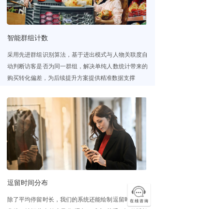
끙
公司介绍
ꀂ
加入我们
智能群组计数
采用先进群组识别算法，基于进出模式与人物关联度自
ꀂ
合作伙伴
动判断访客是否为同一群组，解决单纯人数统计带来的
购买转化偏差，为后续提升方案提供精准数据支撑
ꀂ
联系我们
ꀂ
服务政策
ꀂ
新闻资讯
뀧
申请使用
逗留时间分布
除了平均停留时长，我们的系统还能绘制逗留时间分布
曲线，让运营者首度量化“逗留↔成交”关系，评估延长