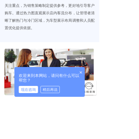
关注重点，为销售策略制定提供参考，更好地引导客户
ꀂ
汽车
购车。通过热力图直观展示店内客流分布，让管理者清
晰了解热门与冷门区域，为车型展示布局调整和人员配
끙
购物中心
置优化提供依据。
ꀂ
奥特莱斯
ꀂ
购物商场
ꀂ
百货商城
×
欢迎来到本网站，请问有什么可以
끙
公共区域
帮您？
现在咨询
稍后再说
ꀂ
高铁&地铁
接待行为分析
ꀂ
机场
系统基于客户和销售人员的关联关系，自动识别接待行
ꀂ
展博游乐
为并生成对应的时间点、带看车型等信息。通过接待批
次、接待时长等多个维度的统计与分析，帮助店端和厂
ꀂ
文旅小镇
端从结果管理进一步向过程管理拓展。