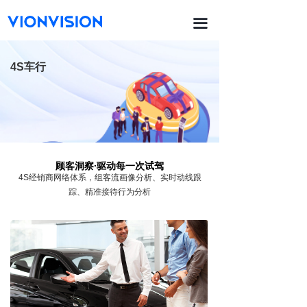
首页
끀
끙
功能与产品
4S车行
ꀂ
销售漏斗
ꀂ
热力动线与区域客流
ꀂ
排队管理
顾客洞察·驱动每一次试驾
ꀂ
货品货架
4S经销商网络体系，
组客流画像分析、实时动线跟
踪、精准接待行为分析
ꀂ
场地陈列
ꀂ
员工sop
ꀂ
智能防损
끙
智能平台