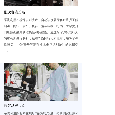
ꀂ
BI平台
批次客流分析
ꀂ
智能客流一体机
系统利用AI视觉识别技术，自动识别展厅客户和员工的
到访、同行、看车、接待、洽谈等线下行为，大幅提升
ꀂ
公共交通
门店数据采集的准确性和完整性。通过对客户到访行为
的重合度进行分析，精准判断同行人和批次，填补了先
ꀂ
智能终端
后进店、中途离开等现有技术难以识别统计的数据空
白。
끙
品牌门店
ꀂ
数码家电
ꀂ
时尚品牌
ꀂ
餐饮
ꀂ
药妆店
顾客动线追踪
ꀂ
超市
系统可追踪客户在展厅内的移动轨迹，分析浏览顺序和